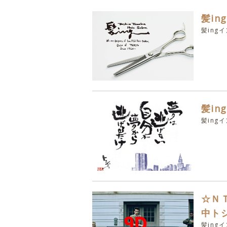
髪in
髪ing
髪in
髪ing
☆Ｎ
中ト
髪ing