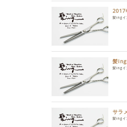
201
髪ing
髪in
髪ing
サラ
髪ing