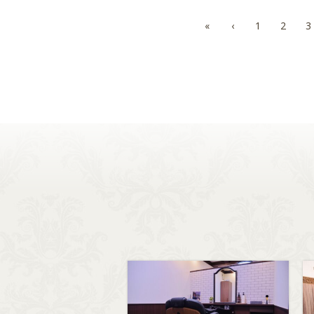
«
‹
1
2
3