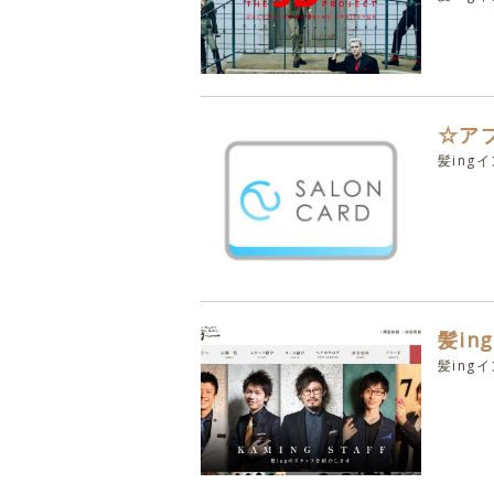
☆アプ
髪ing
髪i
髪ing