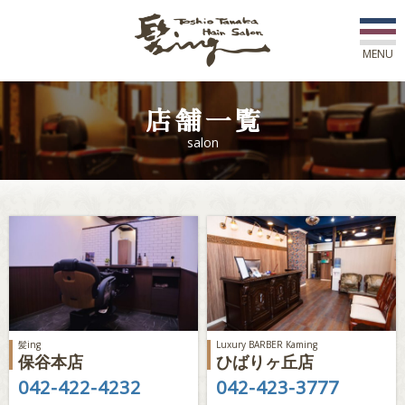
MENU
初めての方へ
店舗一覧
salon
店舗一覧
スタッフ紹介
コース紹介
新着情報
アワード
髪ing
Luxury BARBER Kaming
保谷本店
ひばりヶ丘店
ご予約
042-422-4232
042-423-3777