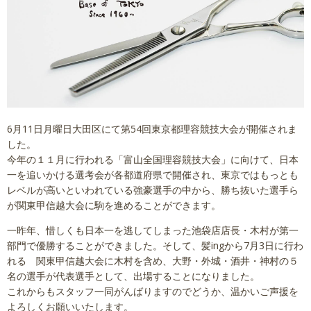
講習依頼
採用情報
会社概要
6月11日月曜日大田区にて第54回東京都理容競技大会が開催されま
した。
今年の１１月に行われる「富山全国理容競技大会」に向けて、日本
一を追いかける選考会が各都道府県で開催され、東京ではもっとも
レベルが高いといわれている強豪選手の中から、勝ち抜いた選手ら
が関東甲信越大会に駒を進めることができます。
一昨年、惜しくも日本一を逃してしまった池袋店店長・木村が第一
部門で優勝することができました。そして、髪ingから7月3日に行わ
れる 関東甲信越大会に木村を含め、大野・外城・酒井・神村の５
名の選手が代表選手として、出場することになりました。
これからもスタッフ一同がんばりますのでどうか、温かいご声援を
よろしくお願いいたします。