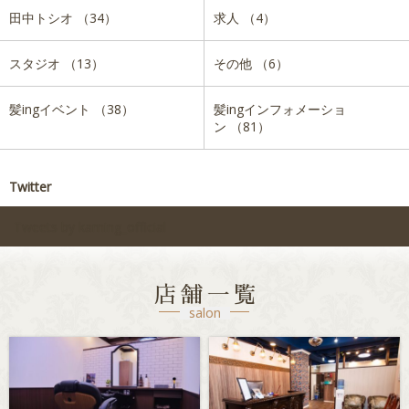
田中トシオ （34）
求人 （4）
スタジオ （13）
その他 （6）
髪ingイベント （38）
髪ingインフォメーショ
ン （81）
Twitter
Tweets by kaming_official
店舗一覧
salon