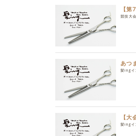
【第7
競技大
あつ
髪ing
【大
髪ing