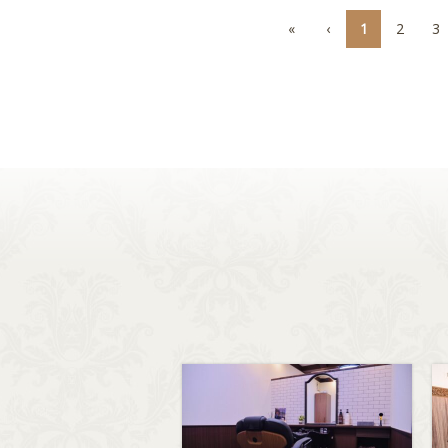
«
‹
1
2
3