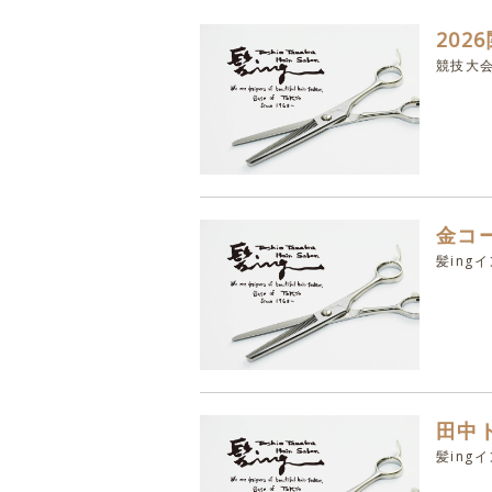
20
競技大
金コ
髪ing
田中
髪ing