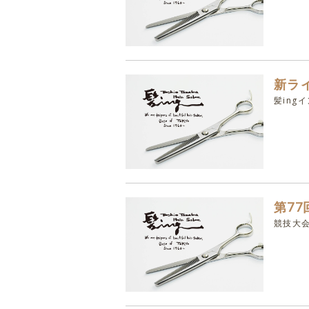
新ラ
髪ing
第7
競技大