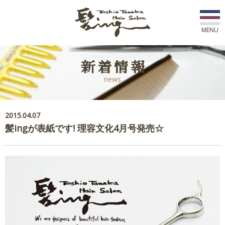
MENU
初めての方へ
新着情報
news
店舗一覧
スタッフ紹介
2015.04.07
髪ingが表紙です! 理容文化4月号発売☆
コース紹介
新着情報
アワード
ご予約