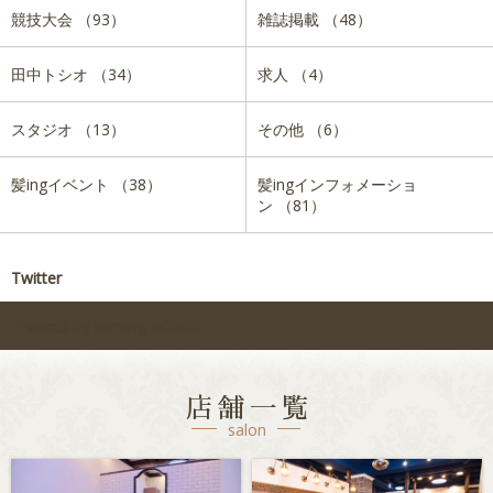
競技大会 （93）
雑誌掲載 （48）
田中トシオ （34）
求人 （4）
スタジオ （13）
その他 （6）
髪ingイベント （38）
髪ingインフォメーショ
ン （81）
Twitter
Tweets by kaming_official
店舗一覧
salon