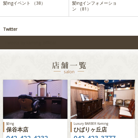
髪ingイベント （38）
髪ingインフォメーショ
講習依頼
採用情報
会社概要
ン （81）
Twitter
Tweets by kaming_official
店舗一覧
salon
髪ing
Luxury BARBER Kaming
保谷本店
ひばりヶ丘店