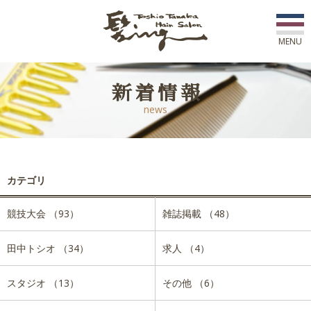
MENU
初めての方へ
新着情報
news
店舗一覧
スタッフ紹介
カテゴリ
コース紹介
競技大会 （93）
雑誌掲載 （48）
新着情報
田中トシオ （34）
求人 （4）
アワード
スタジオ （13）
その他 （6）
ご予約