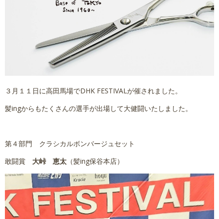
講習依頼
採用情報
会社概要
３月１１日に高田馬場でDHK FESTIVALが催されました。
髪ingからもたくさんの選手が出場して大健闘いたしました。
第４部門 クラシカルボンバージュセット
敢闘賞
大峠 恵太
（髪ing保谷本店）