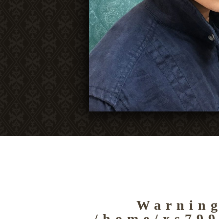
Warnin
/home/xs799