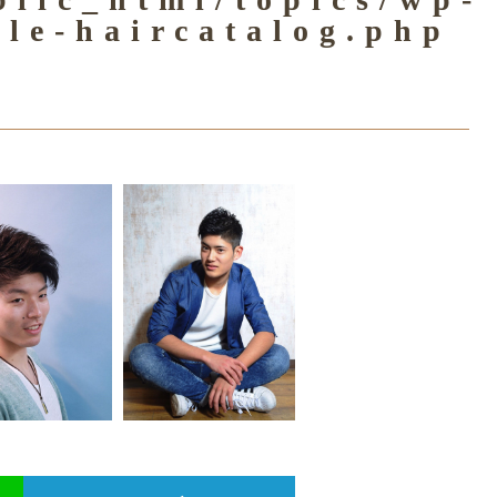
gle-haircatalog.php
グ