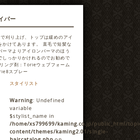
イパー
リで刈り上げ、トップは緩めのアイ
をかけてあります。 直毛で短髪な
パーマよりアイロンパーマのほう
でしっかりかけれるのでお勧めで
リング剤：Torieウェブフォーム
rie8スプレー
スタイリスト
Warning
: Undefined
variable
$stylist_name in
/home/xs799699/kaming.co.jp/public_html/topi
content/themes/kaming2.01/single-
haircatalog.php
on