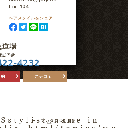
line
104
ヘアスタイルをシェア
ng道場
電話予約
422-4232
予約
クチコミ
 $stylist_name in
ヘアカタログを見る
blic_html/topics/wp-