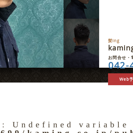
髪ing
kami
お問合せ・
042-
Web
g
: Undefined variable
699/kaming.co.jp/pu