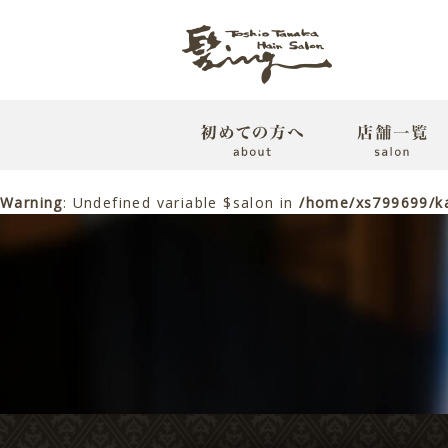
Warning
: Undefined variable $salon in
/home/xs799699/ka