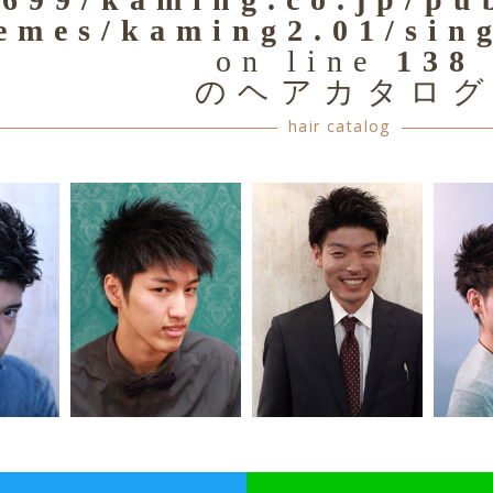
emes/kaming2.01/sin
on line
138
のヘアカタロ
hair catalog