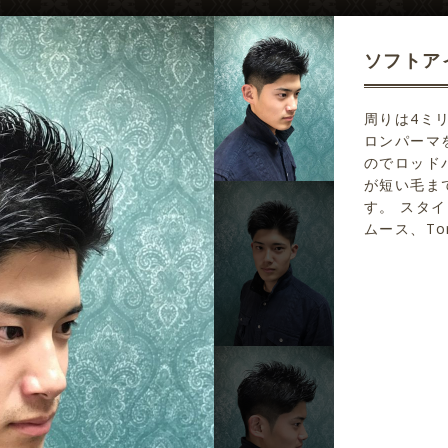
ソフトア
周りは4ミ
ロンパーマ
のでロッド
が短い毛ま
す。 スタイ
ムース、To