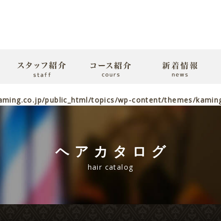
ming.co.jp/public_html/topics/wp-content/themes/kaming2
ヘアカタログ
hair catalog