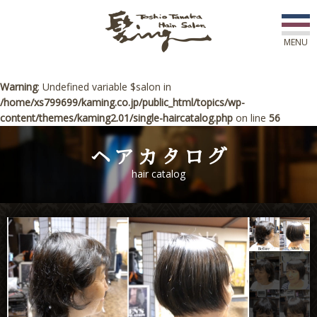
MENU
初めての方へ
Warning
: Undefined variable $salon in
/home/xs799699/kaming.co.jp/public_html/topics/wp-
content/themes/kaming2.01/single-haircatalog.php
on line
56
店舗一覧
ヘアカタログ
スタッフ紹介
hair catalog
コース紹介
新着情報
アワード
ご予約