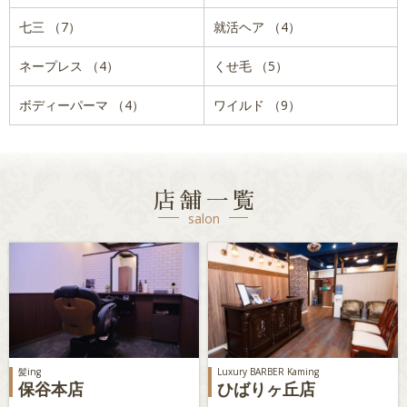
七三 （7）
就活ヘア （4）
ネープレス （4）
くせ毛 （5）
ボディーパーマ （4）
ワイルド （9）
店舗一覧
salon
髪ing
Luxury BARBER Kaming
保谷本店
ひばりヶ丘店