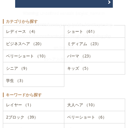
Warning
: Undefined variable $stylist_name in
カテゴリから探す
/home/xs799699/kaming.co.jp/public_html/topics/wp-
レディース （4）
ショート （61）
content/themes/kaming2.01/single-haircatalog.php
ビジネスヘア （20）
ミディアム （23）
on line
168
ベリーショート （10）
パーマ （23）
のヘアカタログを見る
シニア （9）
キッズ （5）
学生 （3）
キーワードから探す
レイヤー （1）
大人ヘア （10）
2ブロック （39）
ベリーショート （6）