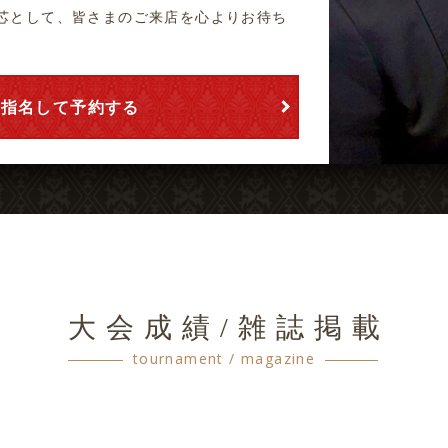
芯として、皆さまのご来店を心よりお待ち
を指名して予約する
大会成績/雑誌掲載
tournament / magazine