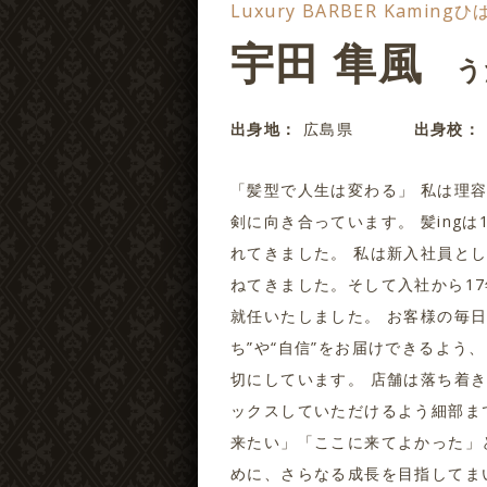
Luxury BARBER Kami
宇田 隼風
う
出身地：
広島県
出身校：
「髪型で人生は変わる」 私は理
剣に向き合っています。 髪ing
れてきました。 私は新入社員と
ねてきました。そして入社から1
就任いたしました。 お客様の毎
ち”や“自信”をお届けできるよう
切にしています。 店舗は落ち着
ックスしていただけるよう細部ま
来たい」「ここに来てよかった」
めに、さらなる成長を目指してま