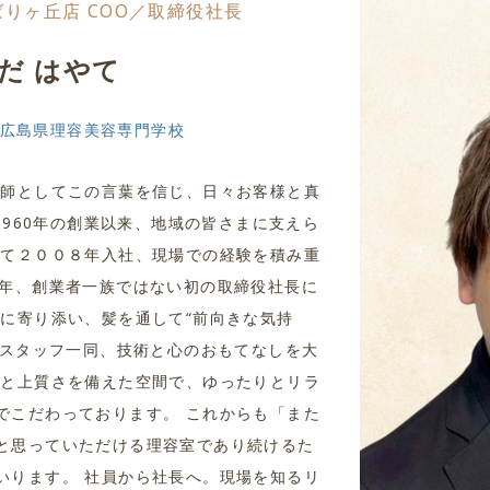
ngひばりヶ丘店 COO／取締役社長
だ はやて
広島県理容美容専門学校
容師としてこの言葉を信じ、日々お客様と真
は1960年の創業以来、地域の皆さまに支えら
して２００８年入社、現場での経験を積み重
7年、創業者一族ではない初の取締役社長に
日に寄り添い、髪を通して“前向きな気持
、スタッフ一同、技術と心のおもてなしを大
きと上質さを備えた空間で、ゆったりとリラ
でこだわっております。 これからも「また
と思っていただける理容室であり続けるた
いります。 社員から社長へ。現場を知るリ