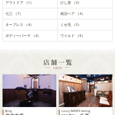
アウトドア （1）
ひし形 （3）
七三 （7）
就活ヘア （4）
ネープレス （4）
くせ毛 （5）
ボディーパーマ （4）
ワイルド （9）
店舗一覧
salon
髪ing
Luxury BARBER Kaming