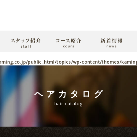
ming.co.jp/public_html/topics/wp-content/themes/kaming2
ヘアカタログ
hair catalog