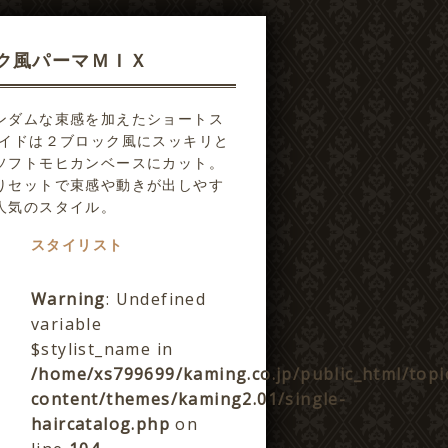
ク風パーマＭＩＸ
ンダムな束感を加えたショートス
サイドは２ブロック風にスッキリと
ソフトモヒカンベースにカット。
りセットで束感や動きが出しやす
人気のスタイル。
スタイリスト
Warning
: Undefined
variable
$stylist_name in
/home/xs799699/kaming.co.jp/public_html/topi
content/themes/kaming2.01/single-
haircatalog.php
on