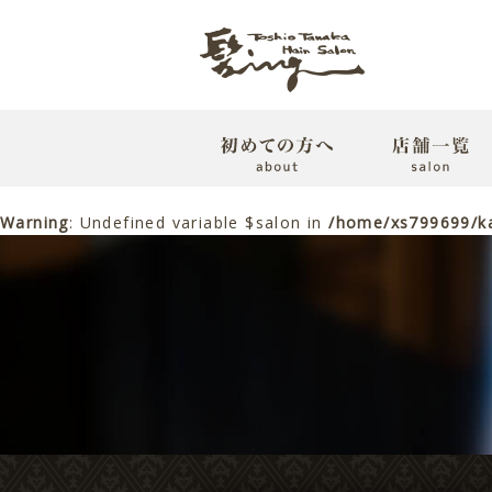
Warning
: Undefined variable $salon in
/home/xs799699/ka