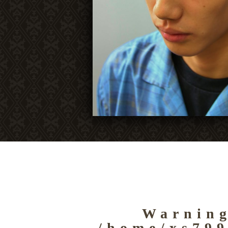
Warnin
/home/xs799