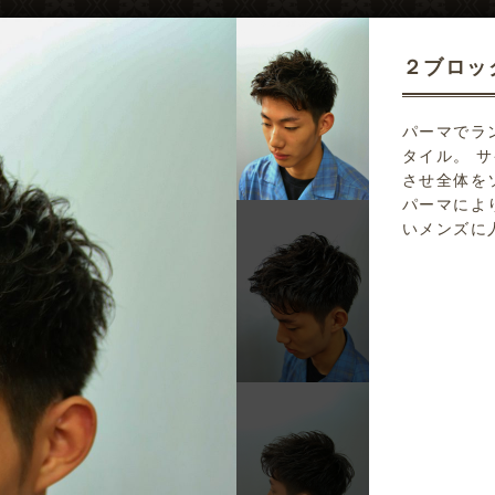
２ブロッ
パーマでラ
タイル。 
させ全体を
パーマによ
いメンズに