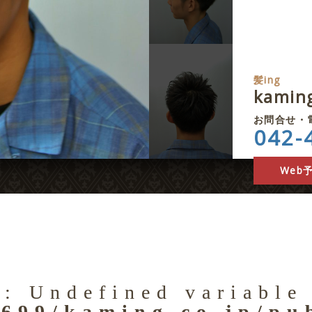
髪ing
kami
お問合せ・
042-
Web
g
: Undefined variable
699/kaming.co.jp/pu