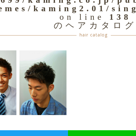
emes/kaming2.01/sin
on line
138
のヘアカタロ
hair catalog