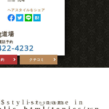
line
104
ヘアスタイルをシェア
ng道場
電話予約
422-4232
予約
クチコミ
 $stylist_name in
ヘアカタログを見る
blic_html/topics/wp-