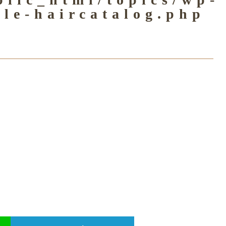
gle-haircatalog.php
グ