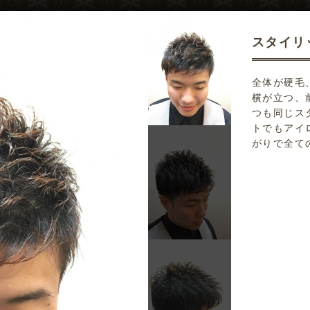
スタイリ
全体が硬毛
横が立つ、
つも同じス
トでもアイ
がりで全て