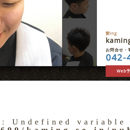
髪ing
kami
お問合せ・
042-
Web
g
: Undefined variable
699/kaming.co.jp/pu