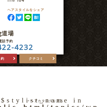
line
104
ヘアスタイルをシェア
ng道場
電話予約
422-4232
予約
クチコミ
 $stylist_name in
ヘアカタログを見る
blic_html/topics/wp-