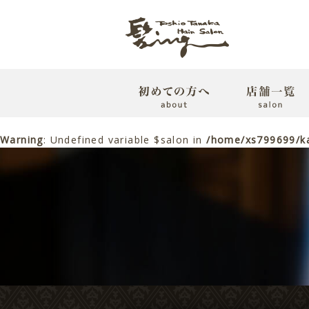
Warning
: Undefined variable $salon in
/home/xs799699/ka