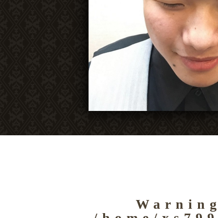
Warnin
/home/xs799