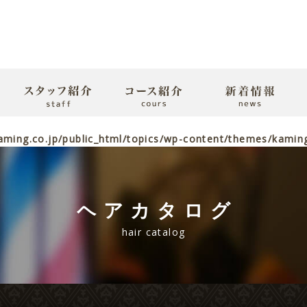
ming.co.jp/public_html/topics/wp-content/themes/kaming2
ヘアカタログ
hair catalog