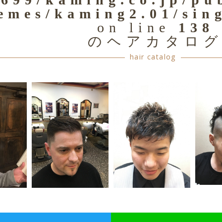
emes/kaming2.01/sin
on line
138
のヘアカタロ
hair catalog