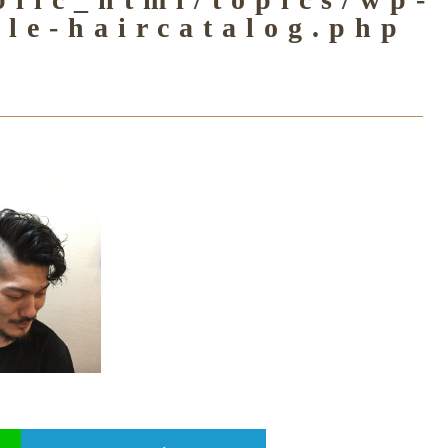
gle-haircatalog.php
グ