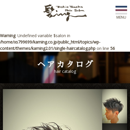
MENU
初めての方へ
Warning
: Undefined variable $salon in
/home/xs799699/kaming.co.jp/public_html/topics/wp-
content/themes/kaming2.01/single-haircatalog.php
on line
56
店舗一覧
ヘアカタログ
スタッフ紹介
hair catalog
コース紹介
新着情報
アワード
ご予約