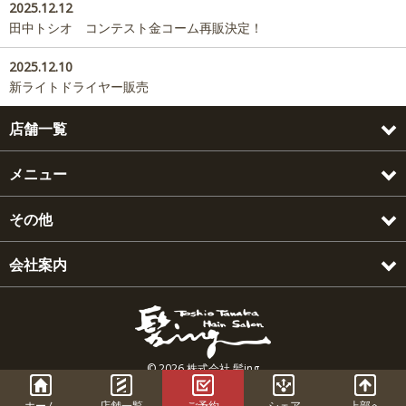
2025.12.12
田中トシオ コンテスト金コーム再販決定！
2025.12.10
新ライトドライヤー販売
店舗一覧
メニュー
その他
会社案内
© 2026 株式会社 髪ing
Facebook
Twitter
LINE
はてブ
This site is protected by reCAPTCHA and the Google
Privacy Policy
and
Terms of Service
apply.
閉じる
ホーム
店舗一覧
ご予約
シェア
上部へ