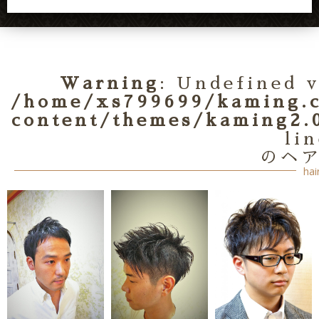
Warning
: Undefined v
/home/xs799699/kaming.c
content/themes/kaming2.0
li
のヘ
hai