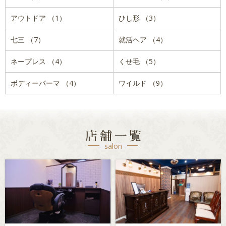
アウトドア （1）
ひし形 （3）
七三 （7）
就活ヘア （4）
ネープレス （4）
くせ毛 （5）
ボディーパーマ （4）
ワイルド （9）
店舗一覧
salon